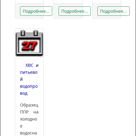
Подробнее...
Подробнее...
Подробнее...
ХВС и
питьево
й
водопро
вод
Образец
ППР на
холодно
е
водосна