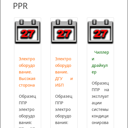
PPR
Чиллер
Электро
Электро
и
оборудо
оборудо
драйкул
вание.
вание.
ер
Высокая
ДГУ и
Образец
сторона
ИБП
ППР на
Образец
Образец
эксплуат
ППР
ППР
ации
электро
электро
системы
оборудо
оборудо
кондици
вания:
вания:
онирова