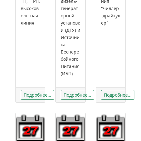
ТП, РП,
дизель-
ния
высоков
генерат
"чиллер
ольтная
орной
-драйкул
линия
установк
ер"
и (ДГУ) и
Источни
ка
Беспере
бойного
Питания
(ИБП)
Подробнее...
Подробнее...
Подробнее...