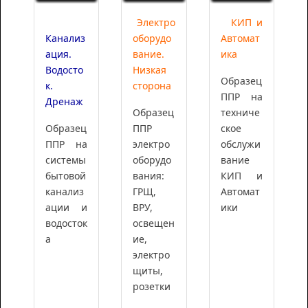
Электро
КИП и
Канализ
оборудо
Автомат
ация.
вание.
ика
Водосто
Низкая
Образец
к.
сторона
ППР на
Дренаж
Образец
техниче
Образец
ППР
ское
ППР на
электро
обслужи
системы
оборудо
вание
бытовой
вания:
КИП и
канализ
ГРЩ,
Автомат
ации и
ВРУ,
ики
водосток
освещен
а
ие,
электро
щиты,
розетки